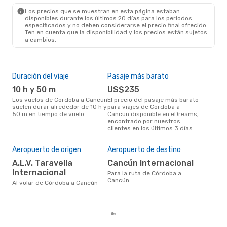
CUN
- COR
Los precios que se muestran en esta página estaban
disponibles durante los últimos 20 días para los periodos
especificados y no deben considerarse el precio final ofrecido.
Ten en cuenta que la disponibilidad y los precios están sujetos
a cambios.
Duración del viaje
Pasaje más barato
Tem
10 h y 50 m
US$235
m
Los vuelos de Córdoba a Cancún
El precio del pasaje más barato
marzo es una época muy
suelen durar alrededor de 10 h y
para viajes de Córdoba a
conc
50 m en tiempo de vuelo
Cancún disponible en eDreams,
Cór
encontrado por nuestros
opin
clientes en los últimos 3 días
Mej
Aeropuerto de origen
Aeropuerto de destino
res
A.L.V. Taravella
Cancún Internacional
m
Internacional
Para la ruta de Córdoba a
septiembre es una época muy
Cancún
popu
Al volar de Córdoba a Cancún
Can
los 