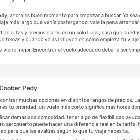
edy
, ahora es buen momento para empezar a buscar. Ya se
iaje más largo que venís postergando, vale la pena arrancar
de rutas y precios claros en un solo lugar, para que pueda
 que tomás y cuándo volás influyen en cómo empieza tu viaje
e viene mejor. Encontrar el vuelo adecuado debería ser simp
a Coober Pedy
contrar muchas opciones en distintos rangos de precios. L
po es tu prioridad, un vuelo más corto significa más horas d
rificar demasiada comodidad, tener algo de flexibilidad ayud
otro aeropuerto puede hacer una diferencia real en la tarif
ad para que las evalúes según lo que tu viaje necesita.