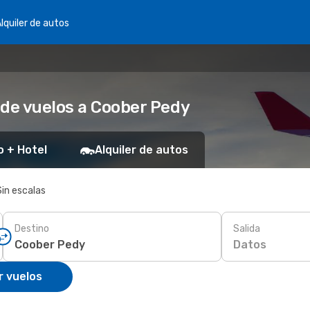
lquiler de autos
 de vuelos a Coober Pedy
o + Hotel
Alquiler de autos
Sin escalas
Destino
Salida
Datos
r vuelos