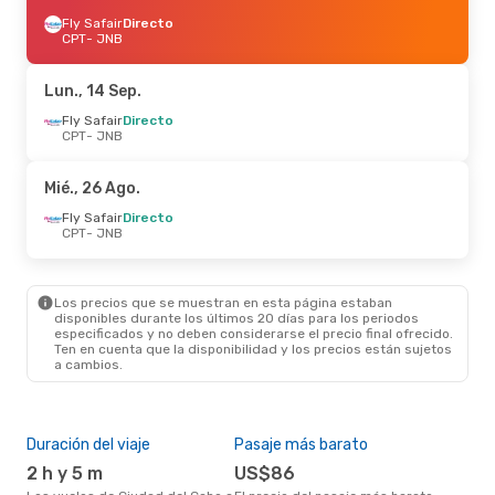
Fly Safair
Directo
CPT
- JNB
Lun., 14 Sep.
Fly Safair
Directo
CPT
- JNB
Mié., 26 Ago.
Fly Safair
Directo
CPT
- JNB
Los precios que se muestran en esta página estaban
disponibles durante los últimos 20 días para los periodos
especificados y no deben considerarse el precio final ofrecido.
Ten en cuenta que la disponibilidad y los precios están sujetos
a cambios.
Duración del viaje
Pasaje más barato
Tem
2 h y 5 m
US$86
m