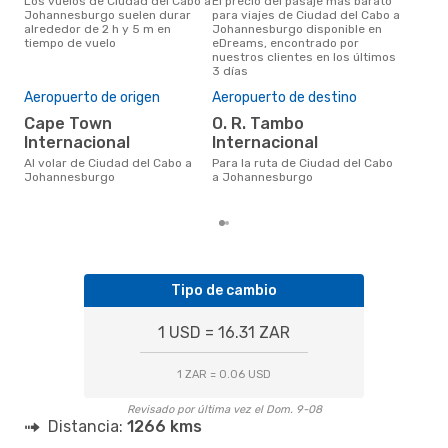
Los vuelos de Ciudad del Cabo a
El precio del pasaje más barato
marzo es una época muy
Johannesburgo suelen durar
para viajes de Ciudad del Cabo a
conc
alrededor de 2 h y 5 m en
Johannesburgo disponible en
del
tiempo de vuelo
eDreams, encontrado por
segú
nuestros clientes en los últimos
clie
3 días
Pre
U
Aeropuerto de origen
Aeropuerto de destino
US$108 es el precio medio de un
Cape Town
O. R. Tambo
viaj
Internacional
Internacional
Joh
res
Al volar de Ciudad del Cabo a
Para la ruta de Ciudad del Cabo
prec
Johannesburgo
a Johannesburgo
los
Tipo de cambio
1 USD = 16.31 ZAR
1 ZAR = 0.06 USD
Revisado por última vez el Dom. 9-08
Distancia:
1266 kms