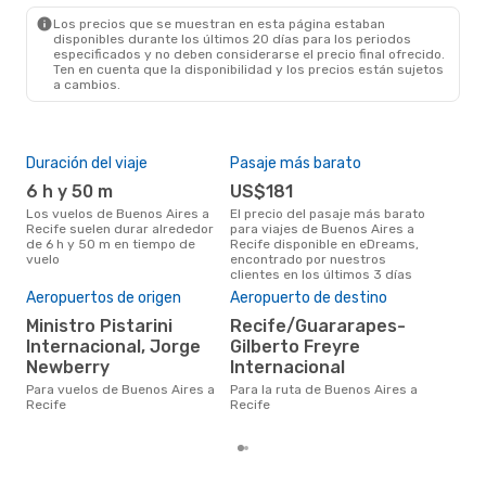
REC
- BUE
Los precios que se muestran en esta página estaban
disponibles durante los últimos 20 días para los periodos
especificados y no deben considerarse el precio final ofrecido.
Ten en cuenta que la disponibilidad y los precios están sujetos
a cambios.
Duración del viaje
Pasaje más barato
Tem
6 h y 50 m
US$181
m
Los vuelos de Buenos Aires a
El precio del pasaje más barato
marzo es una época muy
Recife suelen durar alrededor
para viajes de Buenos Aires a
con
de 6 h y 50 m en tiempo de
Recife disponible en eDreams,
Aire
vuelo
encontrado por nuestros
de n
clientes en los últimos 3 días
Pre
Aeropuertos de origen
Aeropuerto de destino
U
Ministro Pistarini
Recife/Guararapes-
US$484 es el precio medio de
Internacional, Jorge
Gilberto Freyre
un v
Newberry
Internacional
Rec
eDr
Para vuelos de Buenos Aires a
Para la ruta de Buenos Aires a
los 
Recife
Recife
mes