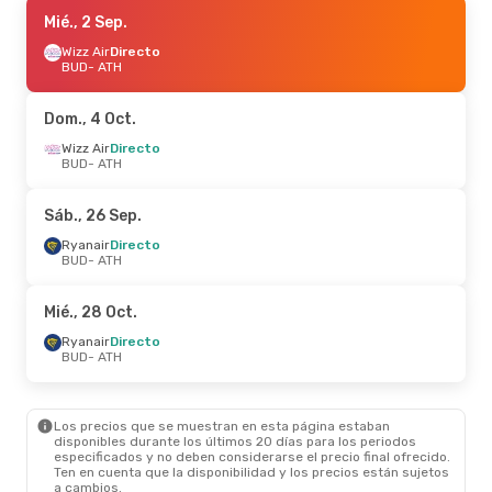
Sáb., 12 Sep.
Mié., 2 Sep.
- Mié., 16 Sep.
Ryanair
Wizz Air
Directo
Directo
BUD
BUD
- ATH
- ATH
Ryanair
Directo
ATH
- BUD
Dom., 4 Oct.
Mar., 13 Oct.
Wizz Air
Directo
- Mar., 20 Oct.
BUD
- ATH
Ryanair
Directo
BUD
- ATH
Ryanair
Directo
Sáb., 26 Sep.
ATH
- BUD
Ryanair
Directo
BUD
- ATH
Mié., 30 Sep.
- Mié., 7 Oct.
Ryanair
Directo
Mié., 28 Oct.
BUD
- ATH
Ryanair
Directo
Ryanair
Directo
ATH
- BUD
BUD
- ATH
Los precios que se muestran en esta página estaban
disponibles durante los últimos 20 días para los periodos
especificados y no deben considerarse el precio final ofrecido.
Ten en cuenta que la disponibilidad y los precios están sujetos
a cambios.