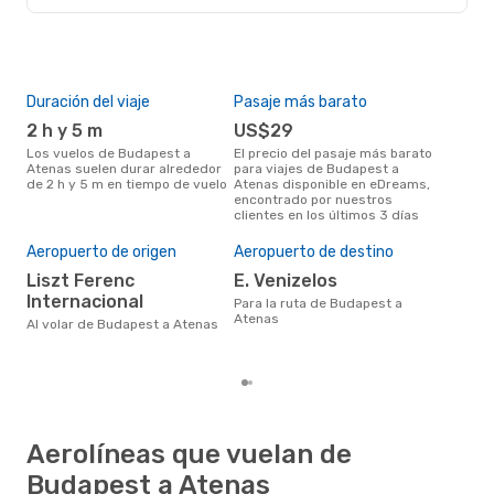
Duración del viaje
Pasaje más barato
Tem
2 h y 5 m
US$29
m
Los vuelos de Budapest a
El precio del pasaje más barato
marzo es una época muy
Atenas suelen durar alrededor
para viajes de Budapest a
conc
de 2 h y 5 m en tiempo de vuelo
Atenas disponible en eDreams,
Bud
encontrado por nuestros
opin
clientes en los últimos 3 días
Pre
U
Aeropuerto de origen
Aeropuerto de destino
US$102 es el precio medio de un
Liszt Ferenc
E. Venizelos
via
cua
Internacional
Para la ruta de Budapest a
eDr
Atenas
Al volar de Budapest a Atenas
los 
mes
Aerolíneas que vuelan de
Budapest a Atenas