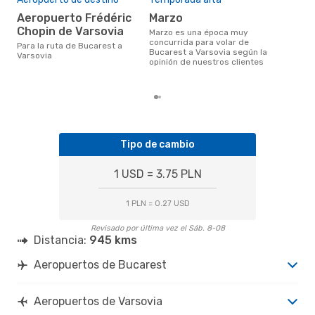
res
Aeropuerto Frédéric
marzo
ju
Chopin de Varsovia
marzo es una época muy
concurrida para volar de
diciembre es una época muy
Para la ruta de Bucarest a
Bucarest a Varsovia según la
popu
Varsovia
opinión de nuestros clientes
a V
de l
Tipo de cambio
1 USD = 3.75 PLN
1 PLN = 0.27 USD
Revisado por última vez el Sáb. 8-08
Distancia:
945 kms
Aeropuertos de Bucarest
Aeropuertos de Varsovia