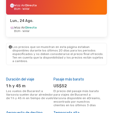
Wizz Air
Directo
BUH
- WAW
Lun., 24 Ago.
Wizz Air
Directo
BUH
- WAW
Los precios que se muestran en esta página estaban
disponibles durante los últimos 20 días para los periodos
especificados y no deben considerarse el precio final ofrecido.
Ten en cuenta que la disponibilidad y los precios están sujetos
a cambios.
Duración del viaje
Pasaje más barato
Aer
rut
1 h y 45 m
US$52
Lo
Los vuelos de Bucarest a
El precio del pasaje más barato
Varsovia suelen durar alrededor
para viajes de Bucarest a
Aerolínea(s) con vuelos a
de 1 h y 45 m en tiempo de vuelo
Varsovia disponible en eDreams,
Var
encontrado por nuestros
Buc
clientes en los últimos 3 días
Mej
Aeropuerto de destino
Temporada alta