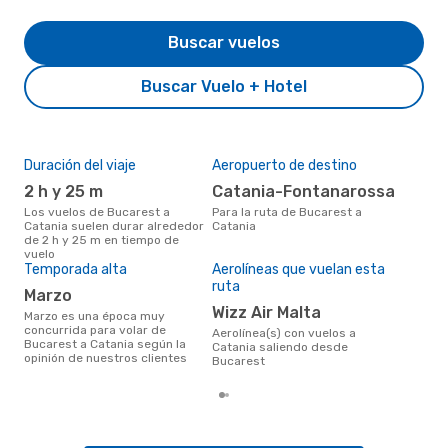
Buscar vuelos
Buscar Vuelo + Hotel
Duración del viaje
Aeropuerto de destino
Pre
2 h y 25 m
Catania-Fontanarossa
U
Los vuelos de Bucarest a
Para la ruta de Bucarest a
US$149 es el precio medio de un
Catania suelen durar alrededor
Catania
viaj
de 2 h y 25 m en tiempo de
cua
vuelo
eDr
Temporada alta
Aerolíneas que vuelan esta
los 
mes
ruta
marzo
Wizz Air Malta
marzo es una época muy
concurrida para volar de
Aerolínea(s) con vuelos a
Bucarest a Catania según la
Catania saliendo desde
opinión de nuestros clientes
Bucarest