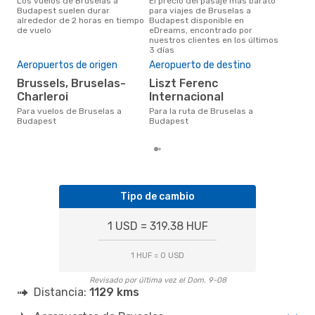
Los vuelos de Bruselas a
El precio del pasaje más barato
marzo es una época muy
Budapest suelen durar
para viajes de Bruselas a
conc
alrededor de 2 horas en tiempo
Budapest disponible en
Bru
de vuelo
eDreams, encontrado por
opin
nuestros clientes en los últimos
Pre
3 días
U
Aeropuertos de origen
Aeropuerto de destino
US$85 es el precio medio de un
Brussels, Bruselas-
Liszt Ferenc
viaj
Charleroi
Internacional
cua
eDr
Para vuelos de Bruselas a
Para la ruta de Bruselas a
los 
Budapest
Budapest
mes
Tipo de cambio
1 USD = 319.38 HUF
1 HUF = 0 USD
Revisado por última vez el Dom. 9-08
Distancia:
1129 kms