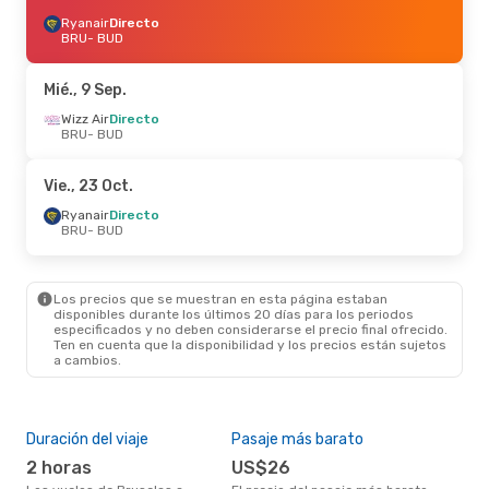
Ryanair
Directo
BRU
- BUD
Mié., 9 Sep.
Wizz Air
Directo
BRU
- BUD
Vie., 23 Oct.
Ryanair
Directo
BRU
- BUD
Los precios que se muestran en esta página estaban
disponibles durante los últimos 20 días para los periodos
especificados y no deben considerarse el precio final ofrecido.
Ten en cuenta que la disponibilidad y los precios están sujetos
a cambios.
Duración del viaje
Pasaje más barato
Tem
2 horas
US$26
m