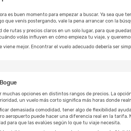
hora es buen momento para empezar a buscar. Ya sea que t
rgo que venís postergando, vale la pena arrancar con la bús
de rutas y precios claros en un solo lugar, para que pueda
 cuándo volás influyen en cómo empieza tu viaje, y queremos
e viene mejor. Encontrar el vuelo adecuado debería ser simp
 Bogue
 muchas opciones en distintos rangos de precios. La opció
 prioridad, un vuelo más corto significa más horas donde rea
rificar demasiada comodidad, tener algo de flexibilidad ayud
otro aeropuerto puede hacer una diferencia real en la tarif
ad para que las evalúes según lo que tu viaje necesita.