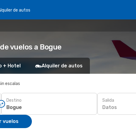
lquiler de autos
 de vuelos a Bogue
o + Hotel
Alquiler de autos
Sin escalas
Destino
Salida
Datos
r vuelos