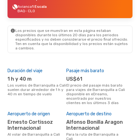
Avianca
1 Escala
BAQ
- CLO
Los precios que se muestran en esta página estaban
disponibles durante los últimos 20 días para los periodos
especificados y no deben considerarse el precio final ofrecido.
Ten en cuenta que la disponibilidad y los precios están sujetos
a cambios.
Duración del viaje
Pasaje más barato
Tem
1 h y 40 m
US$61
m
Los vuelos de Barranquilla a Cali
El precio del pasaje más barato
marzo es una época muy
suelen durar alrededor de 1 h y
para viajes de Barranquilla a Cali
conc
40 m en tiempo de vuelo
disponible en eDreams,
Barr
encontrado por nuestros
opin
clientes en los últimos 3 días
Mej
Aeropuerto de origen
Aeropuerto de destino
res
Ernesto Cortissoz
Alfonso Bonilla Aragon
e
Internacional
Internacional
noviembre es una época muy
Al volar de Barranquilla a Cali
Para la ruta de Barranquilla a
popu
Cali