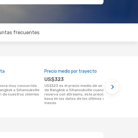
untas frecuentes
lta
Precio medio por trayecto
Mejor mome
US$323
noviemb
US$323 es el precio medio de un viaje
julio es una época muy popular para
angkok a Sihanoukville
de Bangkok a Sihanoukville cuando se
viajar de Ba
n de nuestros clientes
reserva con eDreams, este precio se
las tendenci
basa en los datos de los últimos 6
meses