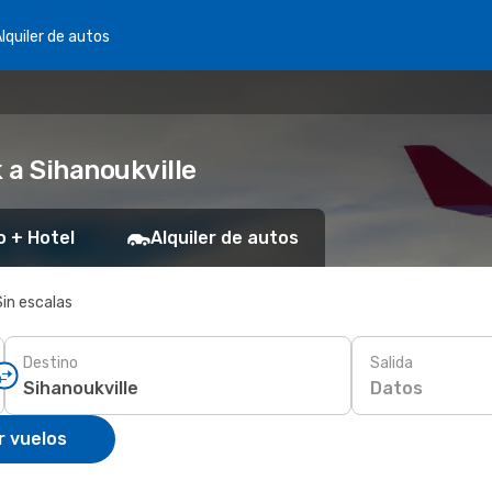
lquiler de autos
 a Sihanoukville
o + Hotel
Alquiler de autos
Sin escalas
Destino
Salida
Datos
r vuelos