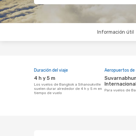
Información útil
Duración del viaje
Aeropuertos de 
4 h y 5 m
Suvarnabhumi, Don Mueang
Internaciona
Los vuelos de Bangkok a Sihanoukville
suelen durar alrededor de 4 h y 5 m en
Para vuelos de B
tiempo de vuelo