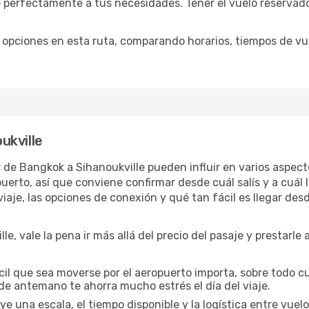
perfectamente a tus necesidades. Tener el vuelo reservado 
opciones en esta ruta, comparando horarios, tiempos de vuel
ukville
ar de Bangkok a Sihanoukville pueden influir en varios aspec
rto, así que conviene confirmar desde cuál salís y a cuál l
iaje, las opciones de conexión y qué tan fácil es llegar des
e, vale la pena ir más allá del precio del pasaje y prestarle 
cil que sea moverse por el aeropuerto importa, sobre todo c
de antemano te ahorra mucho estrés el día del viaje.
uye una escala, el tiempo disponible y la logística entre vue