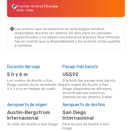
Frontier Airlines
1 Escala
AUS
- SAN
Los precios que se muestran en esta página estaban
disponibles durante los últimos 20 días para los periodos
especificados y no deben considerarse el precio final ofrecido.
Ten en cuenta que la disponibilidad y los precios están sujetos
a cambios.
Duración del viaje
Pasaje más barato
Tem
5 h y 6 m
US$92
m
Los vuelos de Austin a San
El precio del pasaje más barato
marzo es una época muy
Diego suelen durar alrededor de
para viajes de Austin a San
conc
5 h y 6 m en tiempo de vuelo
Diego disponible en eDreams,
a Sa
encontrado por nuestros
nues
clientes en los últimos 3 días
Pre
U
Aeropuerto de origen
Aeropuerto de destino
US$141 es el precio medio de un
Austin-Bergstrom
San Diego
viaj
Internacional
Internacional
cua
eDr
Al volar de Austin a San Diego
Para la ruta de Austin a San
los 
Diego
mes