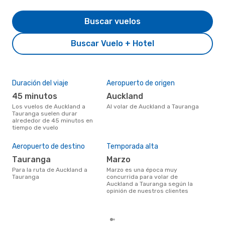
Buscar vuelos
Buscar Vuelo + Hotel
Duración del viaje
Aeropuerto de origen
Aer
rut
45 minutos
Auckland
A
Los vuelos de Auckland a
Al volar de Auckland a Tauranga
Tauranga suelen durar
Aerolínea(s) con vuelos a
alrededor de 45 minutos en
Tau
tiempo de vuelo
Auc
Aeropuerto de destino
Temporada alta
Mej
res
Tauranga
marzo
m
Para la ruta de Auckland a
marzo es una época muy
Tauranga
concurrida para volar de
febrero es una época muy
Auckland a Tauranga según la
popu
opinión de nuestros clientes
a T
tend