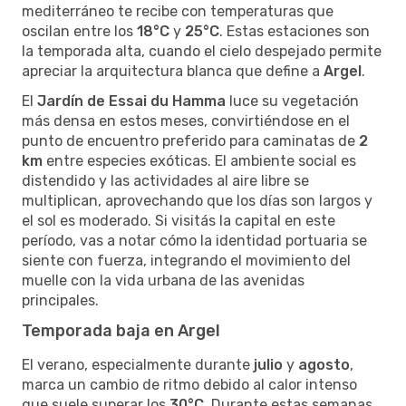
mediterráneo te recibe con temperaturas que
oscilan entre los
18°C
y
25°C
. Estas estaciones son
la temporada alta, cuando el cielo despejado permite
apreciar la arquitectura blanca que define a
Argel
.
El
Jardín de Essai du Hamma
luce su vegetación
más densa en estos meses, convirtiéndose en el
punto de encuentro preferido para caminatas de
2
km
entre especies exóticas. El ambiente social es
distendido y las actividades al aire libre se
multiplican, aprovechando que los días son largos y
el sol es moderado. Si visitás la capital en este
período, vas a notar cómo la identidad portuaria se
siente con fuerza, integrando el movimiento del
muelle con la vida urbana de las avenidas
principales.
Temporada baja en Argel
El verano, especialmente durante
julio
y
agosto
,
marca un cambio de ritmo debido al calor intenso
que suele superar los
30°C
. Durante estas semanas,