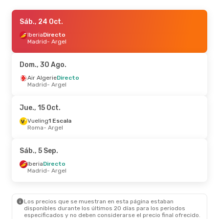
Mar., 13 Oct.
Sáb., 24 Oct.
- Mar., 20 Oct.
Iberia
Iberia
Directo
Directo
Madrid
Madrid
- Argel
- Argel
Iberia
Directo
Argel
- Madrid
Dom., 30 Ago.
Mar., 22 Sep.
Air Algerie
Directo
- Sáb., 26 Sep.
Madrid
- Argel
Vueling
1 Escala
Roma
- Argel
Vueling
1 Escala
Jue., 15 Oct.
Argel
- Roma
Vueling
1 Escala
Roma
- Argel
Dom., 4 Oct.
- Jue., 8 Oct.
Air Algerie
Directo
Sáb., 5 Sep.
Madrid
- Argel
Air Algerie
Directo
Iberia
Directo
Argel
- Madrid
Madrid
- Argel
Sáb., 5 Sep.
- Dom., 13 Sep.
Los precios que se muestran en esta página estaban
Iberia
Directo
disponibles durante los últimos 20 días para los periodos
Madrid
- Argel
especificados y no deben considerarse el precio final ofrecido.
Air Algerie
Directo