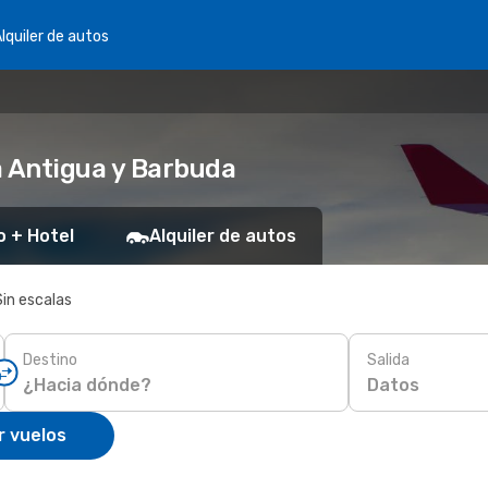
lquiler de autos
a Antigua y Barbuda
o + Hotel
Alquiler de autos
Sin escalas
Destino
Salida
Datos
r vuelos