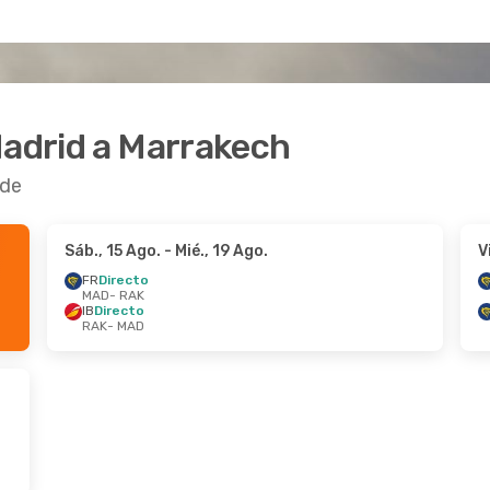
Madrid a Marrakech
rde
Sáb., 15 Ago.
- Mié., 19 Ago.
V
FR
Directo
MAD
- RAK
IB
Directo
RAK
- MAD