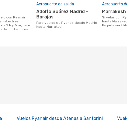
o
Aeropuerto de salida
Aeropuerto de
Adolfo Suárez Madrid -
Marrakesh
Barajas
Si volás con Ryanair desde Madrid
arrakech es
hasta Marrakec
Para vuelos de Ryanair desde Madrid
de 2 h y 5 m, pero
llegada será M
hasta Marrakech
tada por factores
e
Vuelos Ryanair desde Atenas a Santorini
Vuel