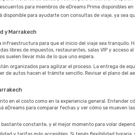
escuentos para miembros de eDreams Prime disponibles en 
á disponible para ayudarte con consultas de viaje, ya sea q
id y Marrakech
infraestructura para que el inicio del viaje sea tranquilo.
das libres de impuestos, restaurantes, salas VIP y acceso al
tos suelen llevar más de lo que uno espera.
stán organizados para agilizar el proceso. La entrega de equi
iler de autos hacen el trámite sencillo. Revisar el plano del 
arrakech
nto en el costo como en la experiencia general. Entender có
Usá eDreams para comparar fechas y ver cómo se mueven las 
bastante constante, y el mejor momento para volar depende
idad y tarifas más accesibles. Si tenés flexibilidad horaria, v