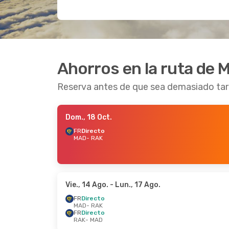
Ahorros en la ruta de 
Reserva antes de que sea demasiado ta
Dom., 18 Oct.
FR
Directo
MAD
- RAK
Vie., 14 Ago.
- Lun., 17 Ago.
FR
Directo
MAD
- RAK
FR
Directo
RAK
- MAD