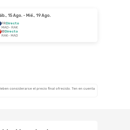
áb., 15 Ago.
- Mié., 19 Ago.
FR
Directo
MAD
- RAK
IB
Directo
RAK
- MAD
eben considerarse el precio final ofrecido. Ten en cuenta