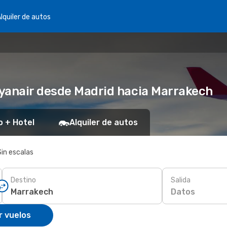
lquiler de autos
yanair desde Madrid hacia Marrakech
o + Hotel
Alquiler de autos
Sin escalas
Destino
Salida
Datos
r vuelos