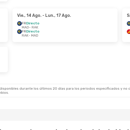
Vie., 14 Ago.
- Lun., 17 Ago.
S
FR
Directo
MAD
- RAK
FR
Directo
RAK
- MAD
sponibles durante los últimos 20 días para los periodos especificados y no d
mbios.