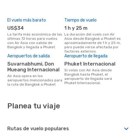
El vuelo más barato
Tiempo de vuelo
US$34
1 h y 25 m
La tarifa más económica de las
La duración del vuelo con Air
últimas 72 horas para vuelos
Asia desde Bangkok a Phuket es
con Air Asia con salida de
aproximadamente de 1 h y 25 m,
Bangkok y llegada a Phuket.
pero puede verse afectada por
factores externos.
Aeropuertos de salida
Aeropuerto de llegada
Suvarnabhumi, Don
Phuket Internacional
Mueang Internacional
Si volás con Air Asia desde
Bangkok hasta Phuket, el
Air Asia opera en los
aeropuerto de llegada será
aeropuertos mencionados para
Phuket Internacional.
la ruta de Bangkok a Phuket
Planea tu viaje
Rutas de vuelo populares